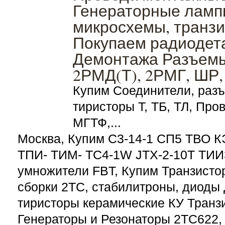
Генераторные лампы
микросхемы, транзи
Покупаем радиодета
Демонтажа Разъемы
2РМД(Т), 2РМГ, ШР,
Купим Соединители, раз
тиристоры Т, ТБ, ТЛ, Пр
МГТФ,...
Москва, Купим С3-14-1 СП5 ТВО
ТПИ- ТИМ- TC4-1W JTX-2-10T ТИИ3
умножители FBT, Купим Транзистор
сборки 2ТС, стабилитроны, диоды 
тиристоры керамические КУ Транзи
Генераторы и Резонаторы 2ТС622,