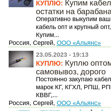
Купим кабел
КУПЛЮ:
остатки на барабан
Оперативно выкупим ваш 
кабель опт и крупный опт
Купим...
Россия, Сергей,
ООО «Альянс»
23.05.2023 - 19:13
Куплю оптом
КУПЛЮ:
самовывоз, дорого
Постоянно закупаю кабел
марок КГ, КГХЛ, РПШ, РП
КВВГ,...
Россия, Сергей,
ООО «Альянс»
« первая
‹ предыдущая
1
2
3
4